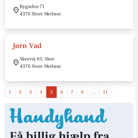
Bygaden 71
4370 Store Merløse
Jørn Vad
Skeevej 83, Skee
4370 Store Merløse
1
2
3
4
5
6
7
8
...
11
Få billig hjælp fra