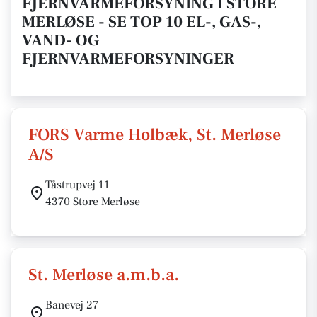
FJERNVARMEFORSYNING I STORE
MERLØSE - SE TOP 10 EL-, GAS-,
VAND- OG
FJERNVARMEFORSYNINGER
FORS Varme Holbæk, St. Merløse
A/S
Tåstrupvej 11
4370 Store Merløse
St. Merløse a.m.b.a.
Banevej 27