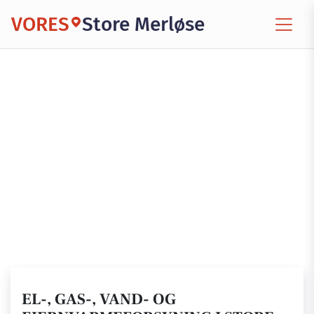
VORES
Store Merløse
EL-, GAS-, VAND- OG