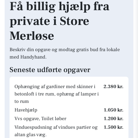
Få billig hjælp fra
private i Store
Merløse
Beskriv din opgave og modtag gratis bud fra lokale
med Handyhand.
Seneste udførte opgaver
Ophænging af gardiner med skinner i
2.380 kr.
betonloft i tre rum, ophæng af lamper i
to rum
Havehjælp
1.050 kr.
Vvs opgave, Toilet løber
1.200 kr.
Vinduespudsning af vindues partier og
1.500 kr.
altan glas væg.