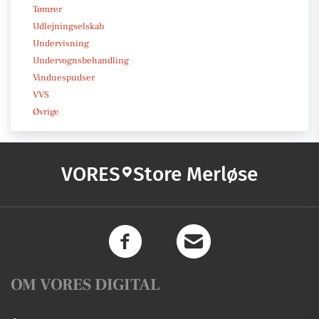
Tømrer
Udlejningselskab
Undervisning
Undervognsbehandling
Vinduespudser
VVS
Øvrige
VORES
Store Merløse
OM VORES DIGITAL