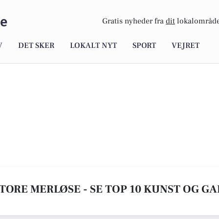
se
Gratis nyheder fra
dit
lokalområde
V
DET SKER
LOKALT NYT
SPORT
VEJRET
STORE MERLØSE - SE TOP 10 KUNST OG G