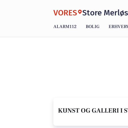
VORES
Store Merlø
ALARM112
BOLIG
ERHVER
KUNST OG GALLERI I 