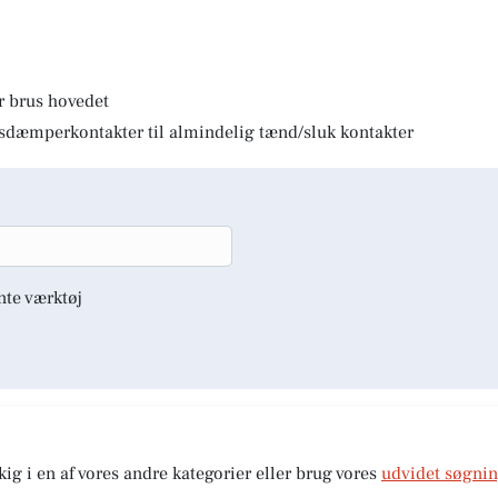
r brus hovedet
lysdæmperkontakter til almindelig tænd/sluk kontakter
nte værktøj
kig i en af vores andre kategorier eller brug vores
udvidet søgni