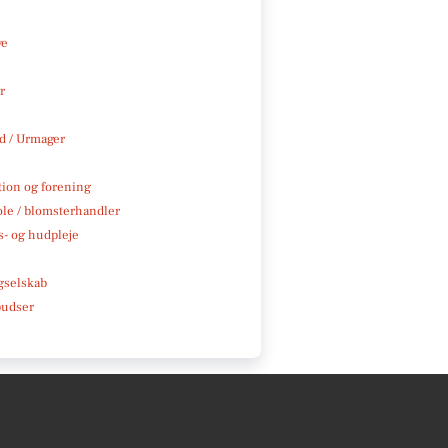
ve
r
 / Urmager
tion og forening
ole / blomsterhandler
- og hudpleje
e
gselskab
pudser