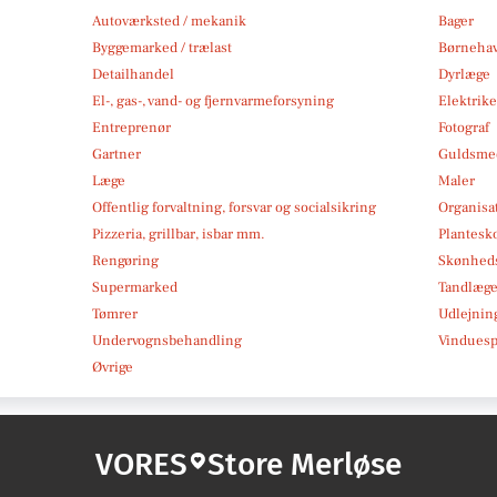
Autoværksted / mekanik
Bager
Byggemarked / trælast
Børneha
Detailhandel
Dyrlæge
El-, gas-, vand- og fjernvarmeforsyning
Elektrike
Entreprenør
Fotograf
Gartner
Guldsmed
Læge
Maler
Offentlig forvaltning, forsvar og socialsikring
Organisa
Pizzeria, grillbar, isbar mm.
Plantesk
Rengøring
Skønheds
Supermarked
Tandlæg
Tømrer
Udlejnin
Undervognsbehandling
Vindues
Øvrige
VORES
Store Merløse