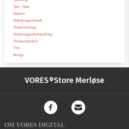
Taxi / Taxa
Tømrer
Udlejningselskab
Undervisning
Undervognsbehandling
Vinduespudser
VVS
Øvrige
VORES
Store Merløse
OM VORES DIGITAL