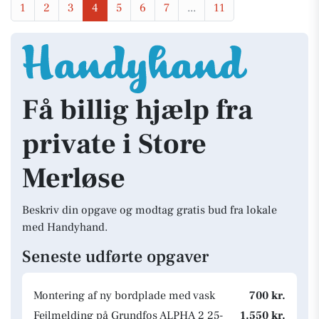
1
2
3
4
5
6
7
...
11
Få billig hjælp fra
private i Store
Merløse
Beskriv din opgave og modtag gratis bud fra lokale
med Handyhand.
Seneste udførte opgaver
Montering af ny bordplade med vask
700 kr.
Fejlmelding på Grundfos ALPHA 2 25-
1.550 kr.