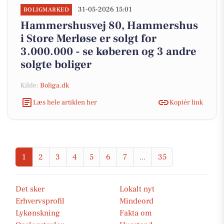
31-05-2026 15:01
BOLIGMARKED
Hammershusvej 80, Hammershus
i Store Merløse er solgt for
3.000.000 - se køberen og 3 andre
solgte boliger
Kilde:
Boliga.dk
Læs hele artiklen her
Kopiér link
1
2
3
4
5
6
7
...
35
Det sker
Lokalt nyt
Erhvervsprofil
Mindeord
Lykønskning
Fakta om