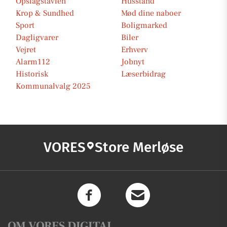
Opslagstavlen
Husstand
Krop & Sundhed
Mød dine naboer
Sport
Boligmarked
Dagligvarer
Biler
Vejret
Erhverv
Alarm112
Jobnyt
Historisk
Læserbidrag
Kommunalvalg 2025
VORES
Store Merløse
OM VORES DIGITAL