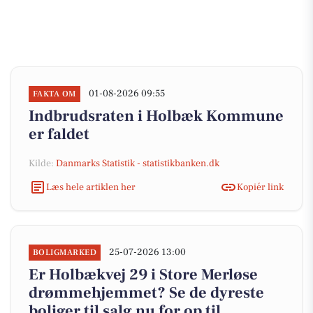
01-08-2026 09:55
FAKTA OM
Indbrudsraten i Holbæk Kommune
er faldet
Kilde:
Danmarks Statistik - statistikbanken.dk
Læs hele artiklen her
Kopiér link
25-07-2026 13:00
BOLIGMARKED
Er Holbækvej 29 i Store Merløse
drømmehjemmet? Se de dyreste
boliger til salg nu for op til