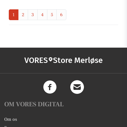
1
2
3
4
5
6
VORES
Store Merløse
OM VORES DIGITAL
Om os