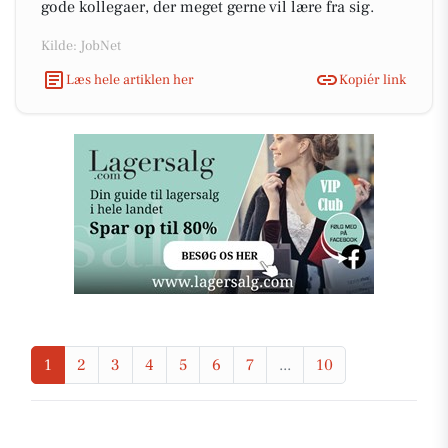
gode kollegaer, der meget gerne vil lære fra sig.
Kilde: JobNet
Læs hele artiklen her
Kopiér link
1
2
3
4
5
6
7
...
10