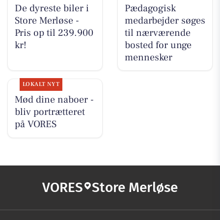
De dyreste biler i
Pædagogisk
Store Merløse -
medarbejder søges
Pris op til 239.900
til nærværende
kr!
bosted for unge
mennesker​
LOKALT NYT
Mød dine naboer -
bliv portrætteret
på VORES
VORES
Store Merløse