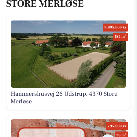
STORE MERLØSE
9.995.000 kr
2
185 m
Hammershusvej 26 Udstrup, 4370 Store
Merløse
795.000 kr
2
76 m