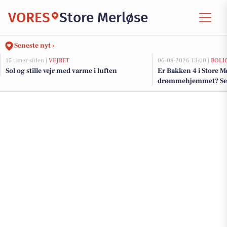
VORES
Store Merløse
Seneste nyt ›
15 timer siden |
VEJRET
06-08-2026 13:00 |
BOLI
Sol og stille vejr med varme i luften
Er Bakken 4 i Store M
drømmehjemmet? Se de
salg nu for op til 1.8