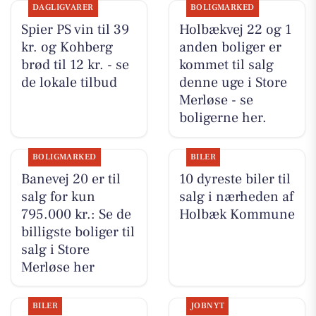
DAGLIGVARER
BOLIGMARKED
Spier PS vin til 39
Holbækvej 22 og 1
kr. og Kohberg
anden boliger er
brød til 12 kr. - se
kommet til salg
de lokale tilbud
denne uge i Store
Merløse - se
boligerne her.
BOLIGMARKED
BILER
Banevej 20 er til
10 dyreste biler til
salg for kun
salg i nærheden af
795.000 kr.: Se de
Holbæk Kommune
billigste boliger til
salg i Store
Merløse her
BILER
JOBNYT