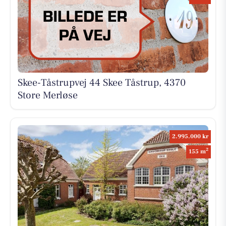
Skee-Tåstrupvej 44 Skee Tåstrup, 4370
Store Merløse
2.995.000 kr
2
155 m