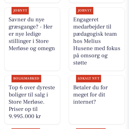
JOBNYT
JOBNYT
Savner du nye
Engageret
græsgange? - Her
medarbejder til
er nye ledige
pædagogisk team
stillinger i Store
hos Melius
Merløse og omegn
Husene med fokus
på omsorg og
støtte
BOLIGMARKED
LOKALT NYT
Top 6 over dyreste
Betaler du for
boliger til salg i
meget for dit
Store Merløse.
internet?
Priser op til
9.995.000 kr