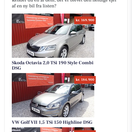
Kender du en af dem, der er blevet den heldige ejer
af en ny bil fra listen?
kr. 169.900
Skoda Octavia 2,0 TSi 190 Style Combi
DSG
kr. 184.900
VW Golf VII 1,5 TSi 150 Highline DSG