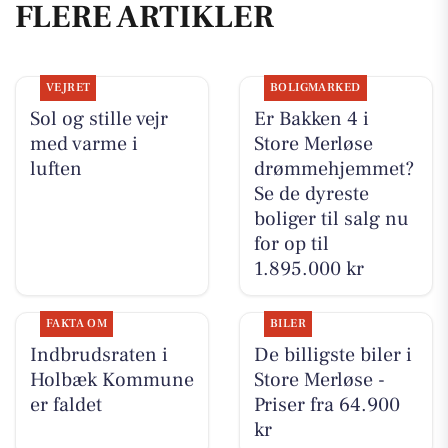
FLERE ARTIKLER
VEJRET
BOLIGMARKED
Sol og stille vejr
Er Bakken 4 i
med varme i
Store Merløse
luften
drømmehjemmet?
Se de dyreste
boliger til salg nu
for op til
1.895.000 kr
FAKTA OM
BILER
Indbrudsraten i
De billigste biler i
Holbæk Kommune
Store Merløse -
er faldet
Priser fra 64.900
kr