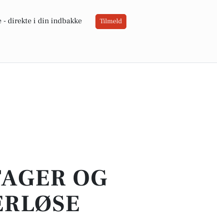
 -
direkte i din indbakke
Tilmeld
TAGER OG
ERLØSE