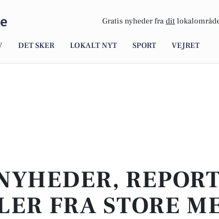
se
Gratis nyheder fra
dit
lokalområde
V
DET SKER
LOKALT NYT
SPORT
VEJRET
NYHEDER, REPOR
LER FRA STORE M