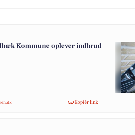
olbæk Kommune oplever indbrud
Kopiér link
nken.dk