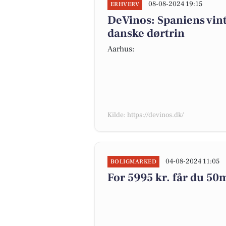
08-08-2024 19:15
ERHVERV
DeVinos: Spaniens vintr
danske dørtrin
Aarhus:
Kilde: https://devinos.dk/
04-08-2024 11:05
BOLIGMARKED
For 5995 kr. får du 50m