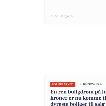
Kilde: Boliga.dk
09-10-2024 13:40
BOLIGMARKED
En ren boligdrøm på [m
kroner er nu komme til
dyreste boliger til salg