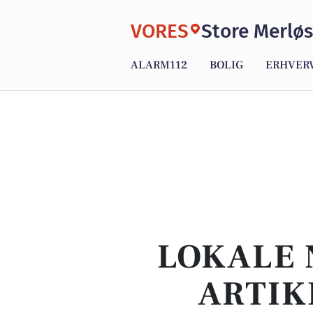
VORES
Store Merlø
ALARM112
BOLIG
ERHVER
LOKALE 
ARTIK