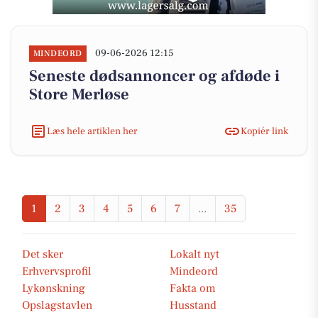
09-06-2026 12:15
MINDEORD
Seneste dødsannoncer og afdøde i
Store Merløse
Læs hele artiklen her
Kopiér link
1
2
3
4
5
6
7
...
35
Det sker
Lokalt nyt
Erhvervsprofil
Mindeord
Lykønskning
Fakta om
Opslagstavlen
Husstand