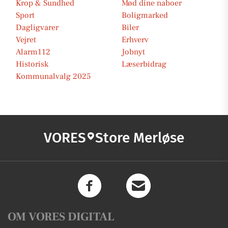
Krop & Sundhed
Mød dine naboer
Sport
Boligmarked
Dagligvarer
Biler
Vejret
Erhverv
Alarm112
Jobnyt
Historisk
Læserbidrag
Kommunalvalg 2025
VORES
Store Merløse
OM VORES DIGITAL