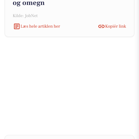
og omegn
Kilde: JobNet
Læs hele artiklen her
Kopiér link