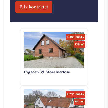
Bliv kontaktet
2.185.000 kr
2
139 m
Bygaden 39, Store Merløse
1.795.000 kr
2
185 m