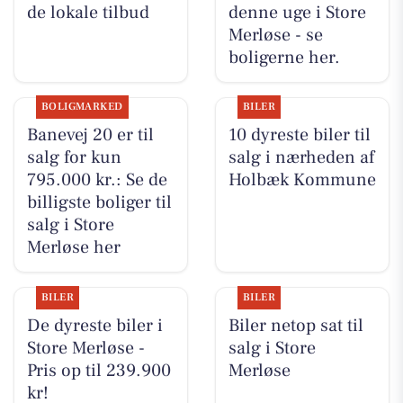
de lokale tilbud
denne uge i Store
Merløse - se
boligerne her.
BOLIGMARKED
BILER
Banevej 20 er til
10 dyreste biler til
salg for kun
salg i nærheden af
795.000 kr.: Se de
Holbæk Kommune
billigste boliger til
salg i Store
Merløse her
BILER
BILER
De dyreste biler i
Biler netop sat til
Store Merløse -
salg i Store
Pris op til 239.900
Merløse
kr!