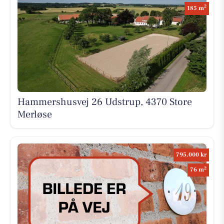
2
185 m
Hammershusvej 26 Udstrup, 4370 Store
Merløse
795.000 kr
2
76 m