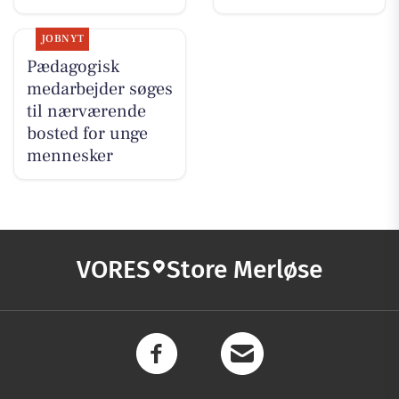
JOBNYT
Pædagogisk
medarbejder søges
til nærværende
bosted for unge
mennesker​
VORES
Store Merløse