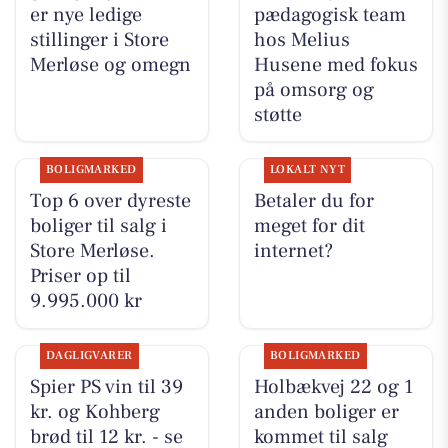
er nye ledige
pædagogisk team
stillinger i Store
hos Melius
Merløse og omegn
Husene med fokus
på omsorg og
støtte
BOLIGMARKED
LOKALT NYT
Top 6 over dyreste
Betaler du for
boliger til salg i
meget for dit
Store Merløse.
internet?
Priser op til
9.995.000 kr
DAGLIGVARER
BOLIGMARKED
Spier PS vin til 39
Holbækvej 22 og 1
kr. og Kohberg
anden boliger er
brød til 12 kr. - se
kommet til salg