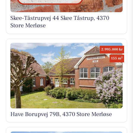
Skee-Tåstrupvej 44 Skee Tåstrup, 4370
Store Merløse
2.995.000 kr
2
155 m
Have Borupvej 79B, 4370 Store Merløse