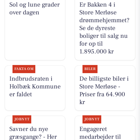
Sol og lune grader
Er Bakken 4 i
over dagen
Store Merløse
drømmehjemmet?
Se de dyreste
boliger til salg nu
for op til
1.895.000 kr
FAKTA OM
BILER
Indbrudsraten i
De billigste biler i
Holbæk Kommune
Store Merløse -
er faldet
Priser fra 64.900
kr
JOBNYT
JOBNYT
Savner du nye
Engageret
græsgange? - Her
medarbejder til