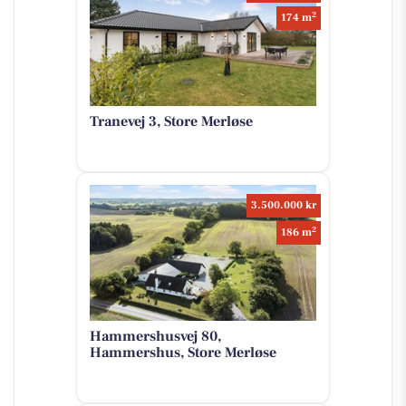
2
174 m
Tranevej 3, Store Merløse
3.500.000 kr
2
186 m
Hammershusvej 80,
Hammershus, Store Merløse