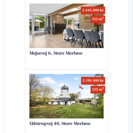
2.445.000 kr
2
212 m
Mejsevej 6, Store Merløse
2.195.000 kr
2
122 m
Udstrupvej 40, Store Merløse