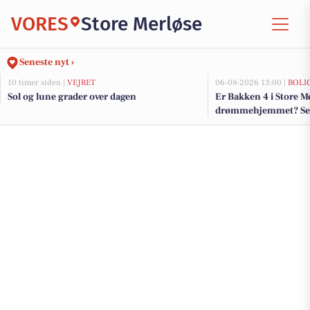
VORES
Store Merløse
Seneste nyt ›
10 timer siden |
VEJRET
06-08-2026 13:00 |
BOLI
Sol og lune grader over dagen
Er Bakken 4 i Store M
drømmehjemmet? Se de
salg nu for op til 1.8