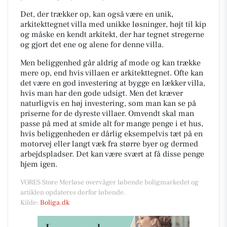
Det, der trækker op, kan også være en unik,
arkitekttegnet villa med unikke løsninger, højt til kip
og måske en kendt arkitekt, der har tegnet stregerne
og gjort det ene og alene for denne villa.
Men beliggenhed går aldrig af mode og kan trække
mere op, end hvis villaen er arkitekttegnet. Ofte kan
det være en god investering at bygge en lækker villa,
hvis man har den gode udsigt. Men det kræver
naturligvis en høj investering, som man kan se på
priserne for de dyreste villaer. Omvendt skal man
passe på med at smide alt for mange penge i et hus,
hvis beliggenheden er dårlig eksempelvis tæt på en
motorvej eller langt væk fra større byer og dermed
arbejdspladser. Det kan være svært at få disse penge
hjem igen.
VORES Store Merløse overvåger løbende boligmarkedet og
artiklen opdateres derfor løbende.
Kilde:
Boliga.dk