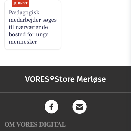
JOBNYT
Pædagogisk
medarbejder søges
til nærværende
bosted for unge
mennesker​
VORES
Store Merløse
OM VORES DIGITAL