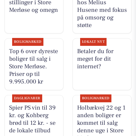
stillinger i Store
hos Melius
Merløse og omegn
Husene med fokus
på omsorg og
støtte
BOLIGMARKED
LOKALT NYT
Top 6 over dyreste
Betaler du for
boliger til salg i
meget for dit
Store Merløse.
internet?
Priser op til
9.995.000 kr
DAGLIGVARER
BOLIGMARKED
Spier PS vin til 39
Holbækvej 22 og 1
kr. og Kohberg
anden boliger er
brød til 12 kr. - se
kommet til salg
de lokale tilbud
denne uge i Store