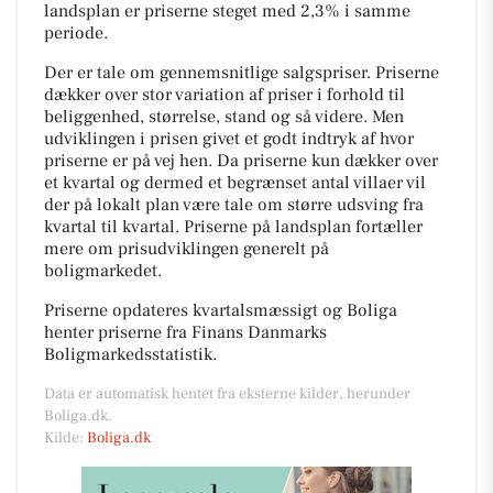
landsplan er priserne steget med 2,3% i samme
periode.
Der er tale om gennemsnitlige salgspriser. Priserne
dækker over stor variation af priser i forhold til
beliggenhed, størrelse, stand og så videre. Men
udviklingen i prisen givet et godt indtryk af hvor
priserne er på vej hen. Da priserne kun dækker over
et kvartal og dermed et begrænset antal villaer vil
der på lokalt plan være tale om større udsving fra
kvartal til kvartal. Priserne på landsplan fortæller
mere om prisudviklingen generelt på
boligmarkedet.
Priserne opdateres kvartalsmæssigt og Boliga
henter priserne fra Finans Danmarks
Boligmarkedsstatistik.
Data er automatisk hentet fra eksterne kilder, herunder
Boliga.dk.
Kilde:
Boliga.dk