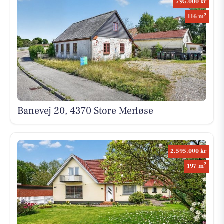
795.000 kr
2
116 m
Banevej 20, 4370 Store Merløse
2.595.000 kr
2
197 m