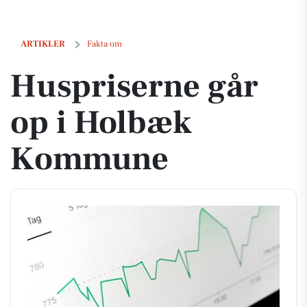
Huspriserne går op i Holbæk Kommune
ARTIKLER
Fakta om
Huspriserne går
op i Holbæk
Kommune