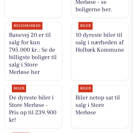
Merløse - se
boligerne her.
BOLIGMARKED
BILER
Banevej 20 er til
10 dyreste biler til
salg for kun
salg i nærheden af
795.000 kr.: Se de
Holbæk Kommune
billigste boliger til
salg i Store
Merløse her
BILER
BILER
De dyreste biler i
Biler netop sat til
Store Merløse -
salg i Store
Pris op til 239.900
Merløse
kr!