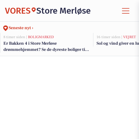
VORES
Store Merløse
Seneste nyt ›
8 timer siden |
BOLIGMARKED
16 timer siden |
VEJRET
Er Bakken 4 i Store Merløse
Sol og vind giver en l
drømmehjemmet? Se de dyreste boliger til
salg nu for op til 1.895.000 kr