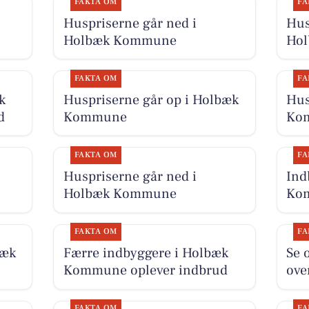
FAKTA OM
FA
Huspriserne går ned i
Hus
Holbæk Kommune
Ho
FAKTA OM
FA
k
Huspriserne går op i Holbæk
Hus
d
Kommune
Ko
FAKTA OM
FA
Huspriserne går ned i
Ind
Holbæk Kommune
Kom
FAKTA OM
FA
bæk
Færre indbyggere i Holbæk
Se 
Kommune oplever indbrud
ove
FAKTA OM
FA