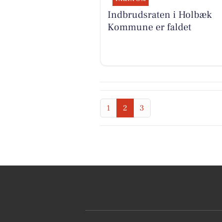
Indbrudsraten i Holbæk
Kommune er faldet
1
2
3