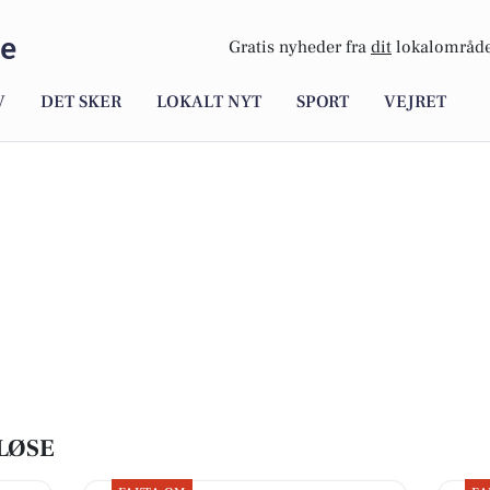
se
Gratis nyheder fra
dit
lokalområde
V
DET SKER
LOKALT NYT
SPORT
VEJRET
LØSE