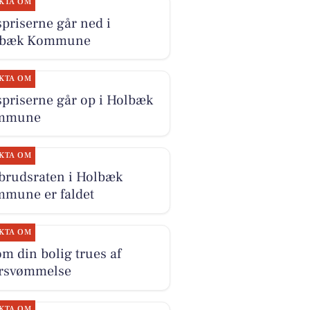
KTA OM
priserne går ned i
lbæk Kommune
KTA OM
priserne går op i Holbæk
mmune
KTA OM
brudsraten i Holbæk
mune er faldet
KTA OM
om din bolig trues af
rsvømmelse
KTA OM