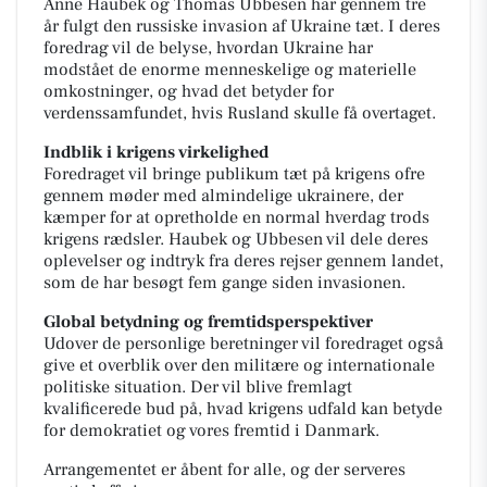
Anne Haubek og Thomas Ubbesen har gennem tre
år fulgt den russiske invasion af Ukraine tæt. I deres
foredrag vil de belyse, hvordan Ukraine har
modstået de enorme menneskelige og materielle
omkostninger, og hvad det betyder for
verdenssamfundet, hvis Rusland skulle få overtaget.
Indblik i krigens virkelighed
Foredraget vil bringe publikum tæt på krigens ofre
gennem møder med almindelige ukrainere, der
kæmper for at opretholde en normal hverdag trods
krigens rædsler. Haubek og Ubbesen vil dele deres
oplevelser og indtryk fra deres rejser gennem landet,
som de har besøgt fem gange siden invasionen.
Global betydning og fremtidsperspektiver
Udover de personlige beretninger vil foredraget også
give et overblik over den militære og internationale
politiske situation. Der vil blive fremlagt
kvalificerede bud på, hvad krigens udfald kan betyde
for demokratiet og vores fremtid i Danmark.
Arrangementet er åbent for alle, og der serveres