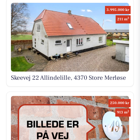
3.995.000 kr
2
211 m
Skeevej 22 Allindelille, 4370 Store Merløse
250.000 kr
2
913 m