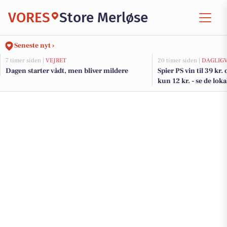
VORES
Store Merløse
Seneste nyt ›
7 timer siden |
VEJRET
20 timer siden |
DAGLIG
Dagen starter vådt, men bliver mildere
Spier PS vin til 39 kr
kun 12 kr. - se de loka