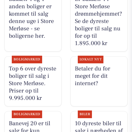
anden boliger er
Store Merløse
kommet til salg
drømmehjemmet?
denne uge i Store
Se de dyreste
Merløse - se
boliger til salg nu
boligerne her.
for op til
1.895.000 kr
BOLIGMARKED
LOKALT NYT
Top 6 over dyreste
Betaler du for
boliger til salg i
meget for dit
Store Merløse.
internet?
Priser op til
9.995.000 kr
BOLIGMARKED
BILER
Banevej 20 er til
10 dyreste biler til
salg for kun
salg i nærheden af