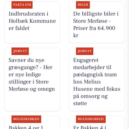
FAKTA OM
BILER
Indbrudsraten i
De billigste biler i
Holbæk Kommune
Store Merløse -
er faldet
Priser fra 64.900
kr
JOBNYT
JOBNYT
Savner du nye
Engageret
græsgange? - Her
medarbejder til
er nye ledige
pædagogisk team
stillinger i Store
hos Melius
Merløse og omegn
Husene med fokus
på omsorg og
støtte
BOLIGMARKED
BOLIGMARKED
Bakken 4 og 1
Er Bakken 4 i